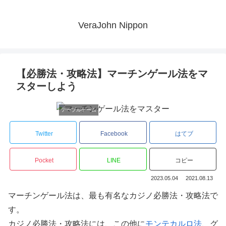
VeraJohn Nippon
【必勝法・攻略法】マーチンゲール法をマ
スターしよう
テーブルゲーム
Twitter
Facebook
はてブ
Pocket
LINE
コピー
2023.05.04
2021.08.13
マーチンゲール法は、最も有名なカジノ必勝法・攻略法で
す。
カジノ必勝法・攻略法には、この他に
モンテカルロ法
、グ