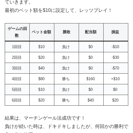
ていきます。
最初のベット額を$10に設定して、レッツプレイ！
ゲームの回
ベット金額
勝敗
配当額
損益
数
1回目
$10
負け
$0
-$10
2回目
$20
負け
$0
-$30
3回目
$40
負け
$0
-$70
4回目
$80
勝ち
$160
+$10
5回目
$10
負け
$0
$0
6回目
$20
勝ち
$40
$20
結果は、マーチンゲール法成功です！
負けが続いた時は、ドキドキしましたが、何回かの勝利で